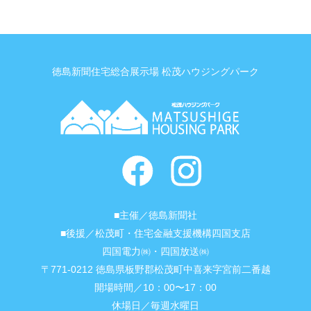
徳島新聞住宅総合展示場 松茂ハウジングパーク
■主催／徳島新聞社
■後援／松茂町・住宅金融支援機構四国支店
四国電力㈱・四国放送㈱
〒771-0212 徳島県板野郡松茂町中喜来字宮前二番越
開場時間／10：00〜17：00
休場日／毎週水曜日