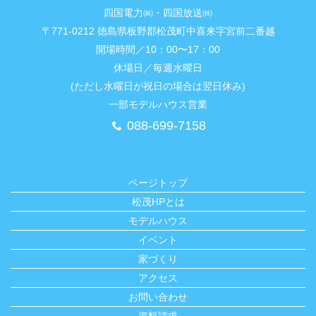
四国電力㈱・四国放送㈱
〒771-0212 徳島県板野郡松茂町中喜来字宮前二番越
開場時間／10：00〜17：00
休場日／毎週水曜日
(ただし水曜日が祝日の場合は翌日休み)
一部モデルハウス営業
088-699-7158
ページトップ
松茂HPとは
モデルハウス
イベント
家づくり
アクセス
お問い合わせ
資料請求