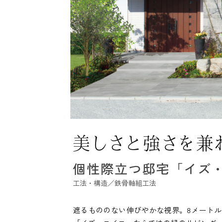
個性際立つ邸宅「イズ
工法・構造／鉄骨軸組工法
遮るもののない伸びやかな視界。8メート