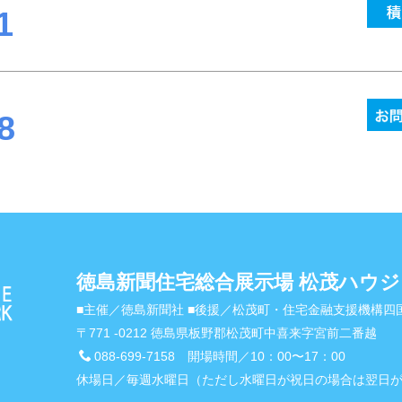
1
8
徳島新聞住宅総合展示場 松茂ハウ
■主催／徳島新聞社 ■後援／松茂町・住宅金融支援機構
〒771
-0212 徳島県板野郡松茂町中喜来字宮前二番越
088-699-7158 開場時間／10：00〜17：00
休場日／毎週水曜日（ただし水曜日が祝日の場合は翌日